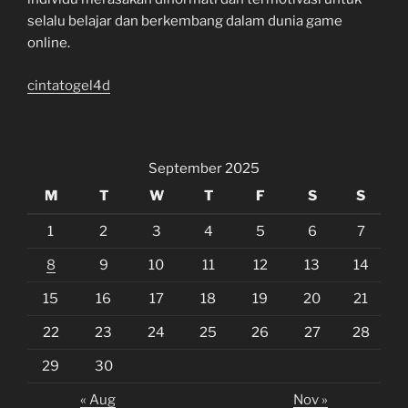
selalu belajar dan berkembang dalam dunia game
online.
cintatogel4d
September 2025
M
T
W
T
F
S
S
1
2
3
4
5
6
7
8
9
10
11
12
13
14
15
16
17
18
19
20
21
22
23
24
25
26
27
28
29
30
« Aug
Nov »