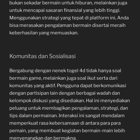
bukan sekadar bermain untuk hiburan, melainkan juga
untuk mencapai sasaran finansial yang lebih tinggi.
Menggunakan strategi yang tepat di platform ini, Anda
bisa merasakan pengalaman bermain disertai meraih
keberhasilan yang memuaskan.
Komunitas dan Sosialisasi
Bergabung dengan nenek togel 4d tidak hanya soal
bermain game, melainkan juga soal ikut serta dari
komunitas yang aktif. Pengguna dapat berkomunikasi
dengan partisipan lain dengan berbagai wadah dan
kelompok diskusi yang disediakan. Hal ini menyediakan
peluang untuk membagikan pengalaman, strategi, dan
tips dalam permainan. Interaksi ini sangat mendalam
memperkuat rasa kebersamaan di antara para para
pemain, yang membuat kegiatan bermain-main lebih
menyenangkan dan bermakna.