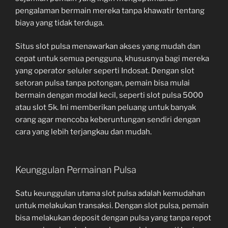
pengalaman bermain mereka tanpa khawatir tentang
biaya yang tidak terduga.
Situs slot pulsa menawarkan akses yang mudah dan
cepat untuk semua pengguna, khususnya bagi mereka
yang operator seluler seperti Indosat. Dengan slot
setoran pulsa tanpa potongan, pemain bisa mulai
bermain dengan modal kecil, seperti slot pulsa 5000
atau slot 5k. Ini memberikan peluang untuk banyak
orang agar mencoba keberuntungan sendiri dengan
cara yang lebih terjangkau dan mudah.
Keunggulan Permainan Pulsa
Satu keunggulan utama slot pulsa adalah kemudahan
untuk melakukan transaksi. Dengan slot pulsa, pemain
bisa melakukan deposit dengan pulsa yang tanpa repot