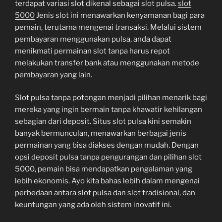
terdapat variasi slot dikenal sebagai slot pulsa.
slot
5000
Jenis slot ini menawarkan kenyamanan bagi para
pemain, terutama mengenai transaksi. Melalui sistem
pembayaran menggunakan pulsa, anda dapat
menikmati permainan slot tanpa harus repot
melakukan transfer bank atau menggunakan metode
pembayaran yang lain.
Slot pulsa tanpa potongan menjadi pilihan menarik bagi
mereka yang ingin bermain tanpa khawatir kehilangan
sebagian dari deposit. Situs slot pulsa kini semakin
banyak bermunculan, menawarkan berbagai jenis
permainan yang bisa diakses dengan mudah. Dengan
opsi deposit pulsa tanpa pengurangan dan pilihan slot
5000, pemain bisa mendapatkan pengalaman yang
lebih ekonomis. Ayo kita bahas lebih dalam mengenai
perbedaan antara slot pulsa dan slot tradisional, dan
keuntungan yang ada oleh sistem inovatif ini.