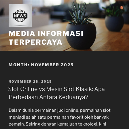
Skip
to
content
MEDIA INFORMASI
TERPERCAYA
MONTH:
NOVEMBER 2025
POSTED
NOVEMBER 28, 2025
ON
Slot Online vs Mesin Slot Klasik: Apa
Perbedaan Antara Keduanya?
Dalam dunia permainan judi online, permainan slot
menjadi salah satu permainan favorit oleh banyak
pemain. Seiring dengan kemajuan teknologi, kini