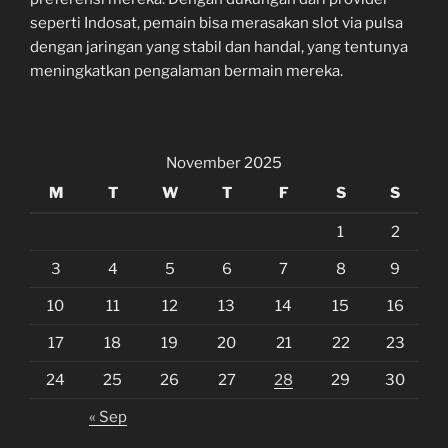
seperti Indosat, pemain bisa merasakan slot via pulsa
dengan jaringan yang stabil dan handal, yang tentunya
meningkatkan pengalaman bermain mereka.
November 2025
M
T
W
T
F
S
S
1
2
3
4
5
6
7
8
9
10
11
12
13
14
15
16
17
18
19
20
21
22
23
24
25
26
27
28
29
30
« Sep