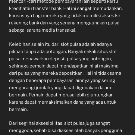
mencari-cari metode pembayaran lain seperti kartu
kredit atau transfer bank. Hal ini sangat memudahkan,
khususnya bagi mereka yang tidak memiliki akses ke
rekening bank dan yang senang menggunakan pulsa
sebagai sarana media transaksi.
Kelebihan selain itu dari slot pulsa adalah adanya
pilihan tanpa ada potongan. Banyak sekali situs slot
pulsa menawarkan deposit pulsa yang potongan,
sehingga pemain dapat mendapatkan nilai maksimal
dari pulsa yang mereka depositkan. Hal ini tidak sama
dengan beberapa pembayaran lainnya yang sering
mengurangi jumlah yang dapat digunakan dalam
bermain. Pemain dapat merasa lebih diuntungkan
karena dapat memaksimalkan dana yang ada untuk
bermain.
Dari segi hal aksesibilitas, slot pulsa juga sangat
menggoda, sebab bisa diakses oleh banyak pengguna