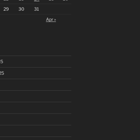
29
30
31
Apr »
25
25